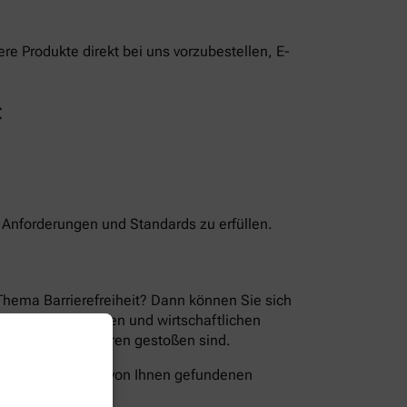
e Produkte direkt bei uns vorzubestellen, E-
t
n Anforderungen und Standards zu erfüllen.
Thema Barrierefreiheit? Dann können Sie sich
en der technischen und wirtschaftlichen
ion Sie auf Barrieren gestoßen sind.
folgende Wege die von Ihnen gefundenen