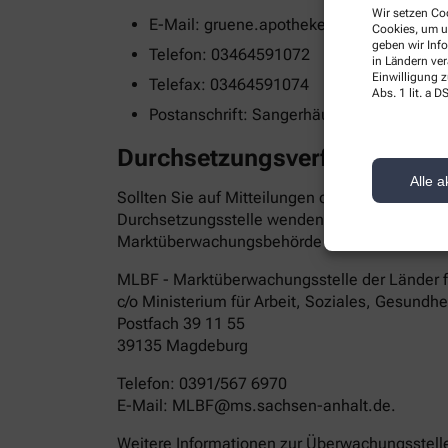
Wir setzen Coo
E-Mail: gruene.apotheke@t-online.de
Cookies, um u
geben wir Inf
Telefon: 03464591072
in Ländern ve
Einwilligung z
Telefax: 03464591074
Abs. 1 lit. a
Postanschrift: Sangerhäuser Str. 9 0652
Durchsetzungsverfahren un
Alle a
Sollten Sie auf Mitteilungen oder Anfragen zur
Durchsetzungsstelle wenden. Die Durchsetzung
Marktüberwachungsbehörde wenden:
MLBF - Marktüberwachungsstelle der Länder für
c/o Ministerium für Arbeit, Soziales, Gesundh
Postfach 39 11 55
39135 Magdeburg
Telefon: 0391/567 6970
E-​Mail: MLBF@ms.sachsen-​anhalt.de.
Weitere Informationen zur Überwachungsstelle