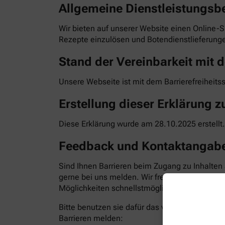
Allgemeine Dienstleistungsb
Wir bieten auf unserer Website einen Online-S
Rezepte einzulösen und Botendienstlieferunge
Stand der Vereinbarkeit mit d
Unsere Webseite ist mit dem Barrierefreiheits
Erstellung dieser Erklärung zu
Diese Erklärung wurde am 28.10.2025 erstellt.
Feedback und Kontaktangab
Sind Ihnen Barrieren beim Zugang zu Inhalten
gerne bei uns melden. Wir freuen uns auf Ihr
Möglichkeiten schnellstmöglich zu beheben. Bit
Bitte benutzen sie dafür das vorgesehene Kon
Barrieren melden: