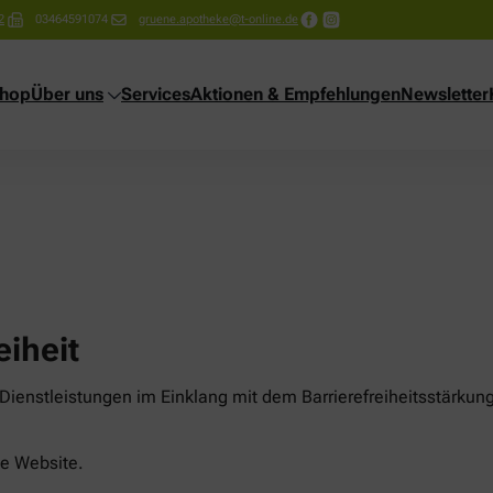
2
03464591074
gruene.apotheke@t-online.de
shop
Über uns
Services
Aktionen & Empfehlungen
Newsletter
eiheit
ienstleistungen im Einklang mit dem Barrierefreiheitsstärkung
ese Website.