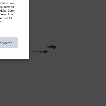
erwenden wir
 Zustimmung
 dabei Daten
e mit Ihrer
Artikel 49
n.
erwalten
 können Sie sich an die zuständige
 Sie können sich auch an die