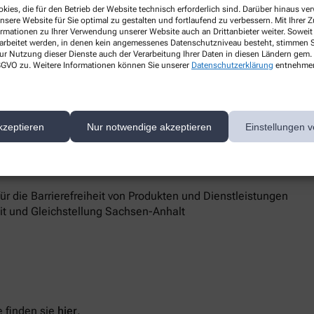
kies, die für den Betrieb der Website technisch erforderlich sind. Darüber hinaus v
nsere Website für Sie optimal zu gestalten und fortlaufend zu verbessern. Mit Ihrer
ormationen zu Ihrer Verwendung unserer Website auch an Drittanbieter weiter. Soweit
rarbeitet werden, in denen kein angemessenes Datenschutzniveau besteht, stimmen Si
ur Nutzung dieser Dienste auch der Verarbeitung Ihrer Daten in diesen Ländern gem. 
 DSGVO zu. Weitere Informationen können Sie unserer
Datenschutzerklärung
entnehme
6 Sangerhausen
d Marktüberwachungsbehörde
kzeptieren
Nur notwendige akzeptieren
Einstellungen v
 Barrierefreiheit keine zufriedenstellenden Antworten erhalten,
sstelle unterstützt Sie dabei, ihre Rechte geltend zu machen.
 die Barrierefreiheit von Produkten und Dienstleistungen
eit und Gleichstellung Sachsen-Anhalt
 finden sie
hier
.